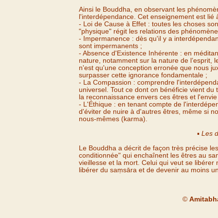
Ainsi le Bouddha, en observant les phénomène
l'interdépendance. Cet enseignement est lié
-
Loi de Cause à Effet : toutes les choses sont r
"physique" régit les relations des phénomène
-
Impermanence : dès qu'il y a interdépenda
sont impermanents ;
-
Absence d'Existence Inhérente : en méditan
nature, notamment sur la nature de l’esprit, l
n'est qu'une conception erronée que nous ju
surpasser cette ignorance fondamentale ;
-
La Compassion : comprendre l'interdépend
universel. Tout ce dont on bénéficie vient du 
la reconnaissance envers ces êtres et l'envie 
-
L'Éthique : en tenant compte de l'interdépe
d'éviter de nuire à d'autres êtres, même si n
nous-
mêmes (karma).
▪
Les d
Le Bouddha a décrit de façon très précise le
conditionnée" qui enchaînent les êtres au sa
vieillesse et la mort. Celui qui veut se libér
libérer du saṃsāra et de devenir au moins un 
©
Amitabha