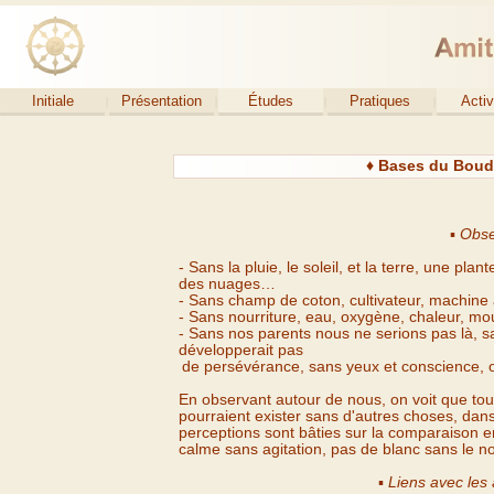
Initiale
Présentation
Études
Pratiques
Activ
♦ Bases du Boud
▪
Obse
-
Sans la pluie, le soleil, et la terre, une plan
des nuages…
-
Sans champ de coton, cultivateur, machine à
-
Sans nourriture, eau, oxygène, chaleur, mo
-
Sans nos parents nous ne serions pas là, sa
développerait pas
de persévérance, sans yeux et conscience, o
En observant autour de nous, on voit que tou
pourraient exister sans d'autres choses, dan
perceptions sont bâties sur la comparaison e
calme sans agitation, pas de blanc sans le n
▪
Liens avec les