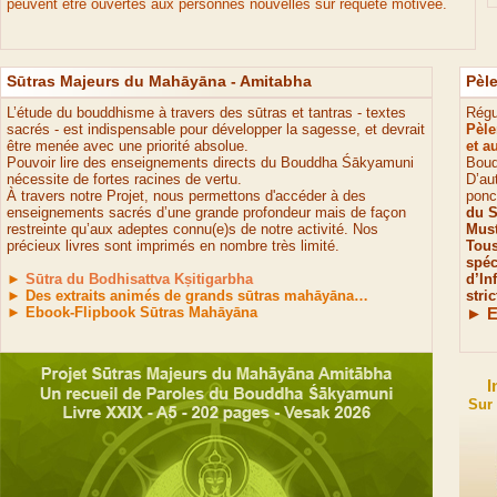
peuvent être ouvertes aux personnes nouvelles sur requête motivée.
Sūtras Majeurs du Mahāyāna
-
Amitabha
Pèl
L’étude du bouddhisme à travers des sūtras et tantras -
textes
Régu
sacrés -
est indispensable pour développer la sagesse, et devrait
Pèle
être menée avec une priorité absolue.
et a
Pouvoir lire des enseignements directs du Bouddha Śākyamuni
Boud
nécessite de fortes racines de vertu.
D’au
À travers notre Projet, nous permettons d'accéder à des
ponc
enseignements sacrés d’une grande profondeur mais de façon
du S
restreinte qu’aux adeptes connu(e)s de notre activité. Nos
Mus
précieux livres sont imprimés en nombre très limité.
Tous
spéc
►
Sūtra du Bodhisattva Kṣitigarbha
d’In
► Des extraits animés de grands sūtras mahāyāna…
stri
► Ebook-
Flipbook Sūtras Mahāyāna
► E
I
Sur 