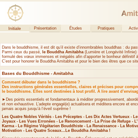
Initiale
Présentation
Études
Pratiques
Activ
Dans le bouddhisme, il est dit qu’il existe d’innombrables bouddhas : du pass
Parmi ceux du passé,
le Bouddha Amitabha
(Lumière et Longévité Infinie) 
formulé des vœux immenses et inégalés afin d’apporter le bonheur définitif à
C’est pour honorer le Bouddha Amitabha et pour le bien des êtres que ce sit
Bases du Bouddhisme -
Amitabha
Comment débuter dans le bouddhisme ?
Des instructions générales essentielles, claires et précises pour compre
le bouddhisme. Elles sont destinées à tout profil. À lire avant d’envisa
►Des points essentiels et fondamentaux à méditer progressivement, abordé
et non exhaustive. L’adepte engagé(e) actualisera et méditera encore et encor
jamais acquis jusqu’à l’éveil suprême !
Les Quatre Nobles Vérités -
Les Préceptes -
Les Dix Actes Vertueux -
Le 
Joyaux -
Les Vues Erronées -
Le Renoncement -
La Prise de Refuge -
L’
Karma -
Le Régime Végétarien Bouddhiste -
La Renaissance -
La Motiva
Motivation -
Les Quatre Sceaux…Le Bouddha Amitabha !