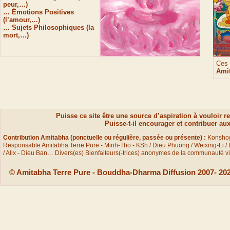
peur,…)
… Émotions Positives
(l’amour,…)
… Sujets Philosophiques (la
mort,…)
Ces 
Amit
Puisse ce site être une source d’aspiration à vouloir 
Puisse-
t-
il encourager et contribuer aux
Contribution Amitabha (ponctuelle ou régulière, passée ou présente) :
Konshog
Responsable Amitabha Terre Pure -
Minh-
Tho -
KSh / Dieu Phuong / Weixing-
Li /
/ Alix -
Dieu Ban… Divers(es) Bienfaiteurs(-
trices) anonymes de la communauté v
©
Amitabha Terre Pure
-
Bouddha-
Dharma Diffusion 2007-
202