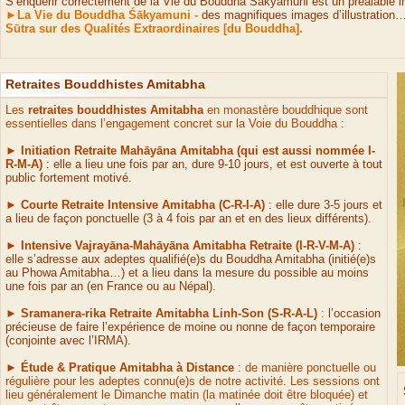
S’enquérir correctement de la Vie du Bouddha Śākyamuni est un préalable i
►
La Vie du Bouddha Śākyamuni
-
des magnifiques images d’illustratio
Sūtra sur des Qualités Extraordinaires [du Bouddha].
Retraites Bouddhistes Amitabha
Les
retraites bouddhistes Amitabha
en monastère bouddhique sont
essentielles dans l’engagement concret sur la Voie du Bouddha :
►
Initiation Retraite Mahāyāna Amitabha
(qui est aussi nommée I-
R-
M-
A)
: elle a lieu une fois par an, dure 9-
10 jours, et est ouverte à tout
public fortement motivé.
►
Courte Retraite Intensive Amitabha
(C-
R-
I-
A)
: elle dure 3-
5 jours et
a lieu de façon ponctuelle (3 à 4 fois par an et en des lieux différents).
►
Intensive Vajrayāna-
Mahāyāna Amitabha Retraite
(I-
R-
V-
M-
A)
:
elle s’adresse aux adeptes qualifié(e)s du Bouddha Amitabha (initié(e)s
au Phowa Amitabha…) et a lieu dans la mesure du possible au moins
une fois par an (en France ou au Népal).
►
Sramanera-
rika Retraite Amitabha Linh-
Son
(S-
R-
A-
L)
:
l’occasion
précieuse de faire l’expérience de moine ou nonne de façon temporaire
(conjointe avec l’IRMA
).
►
Étude & Pratique Amitabha à Distance
: de manière ponctuelle ou
régulière pour les adeptes connu(e)s de notre activité. Les sessions ont
lieu généralement le Dimanche matin (la matinée doit être bloquée) et