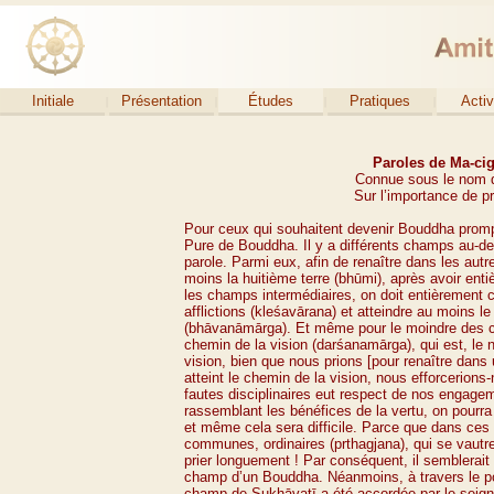
Initiale
Présentation
Études
Pratiques
Activ
Paroles de Ma-
ci
Connue sous le nom d
Sur l’importance de pr
Pour ceux qui souhaitent devenir Bouddha prompt
Pure de Bouddha. Il y a différents champs au-
de
parole. Parmi eux, afin de renaître dans les aut
moins la huitième terre (bhūmi), après avoir e
les champs intermédiaires, on doit entièrement
afflictions (kleśavārana) et atteindre au moins l
(bhāvanāmārga). Et même pour le moindre des cha
chemin de la vision (darśanamārga), qui est, le no
vision, bien que nous prions [pour renaître da
atteint le chemin de la vision, nous efforcerions-
fautes disciplinaires eut respect de nos engagem
rassemblant les bénéfices de la vertu, on pourra
et même cela sera difficile. Parce que dans ces
communes, ordinaires (prthagjana), qui se vautren
prier longuement ! Par conséquent, il semblerait 
champ d’un Bouddha. Néanmoins, à travers le po
champ de Sukhāvatī a été accordée par le seign