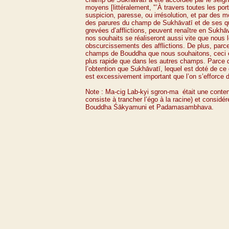
moyens [littéralement, "’À travers toutes les por
suspicion, paresse, ou irrésolution, et par des m
des parures du champ de Sukhāvatī et de ses qu
grevées d’afflictions, peuvent renaître en Sukhāv
nos souhaits se réaliseront aussi vite que nous
obscurcissements des afflictions. De plus, parce
champs de Bouddha que nous souhaitons, ceci es
plus rapide que dans les autres champs. Parce qu’
l’obtention que Sukhāvatī, lequel est doté de ce
est excessivement important que l’on s’efforce 
Note : Ma-
cig Lab-
kyi sgron-
ma était une contem
consiste à trancher l’égo à la racine) et consid
Bouddha Śākyamuni et Padamasambhava.